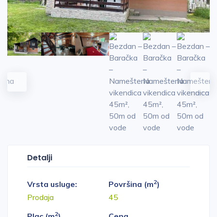
Detalji
2
Vrsta usluge:
Površina (m
)
Prodaja
45
2
Plac (m
)
Cena