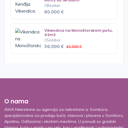
60m2 sa terasom
Bezdan
60.000 €
Vikendica na Monoštorskom putu,
42m2
Sombor
36.000 €
41.000 €
O nama
AWA Nekretnine su agencija za nekretnine iz Sombora,
specijalizovana za prodaju kuća, stanova i placeva u Somboru,
Apatinu, Odžacima i okolnim mestima. U ponudi su gradski
stanovi, kuće u gradu i na selu, kao i građevinski i poljoprivredni