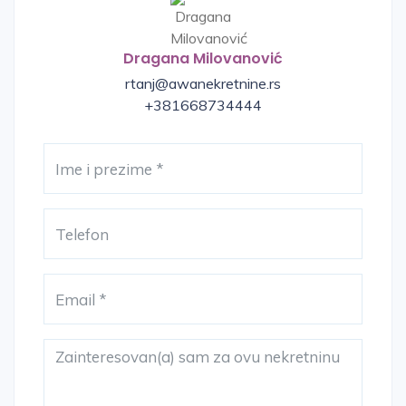
Dragana Milovanović
rtanj@awanekretnine.rs
+381668734444