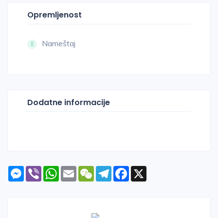
Opremljenost
Nameštaj
Dodatne informacije
Messenger
Viber
WhatsApp
Email
WeChat
Telegram
Facebook
X