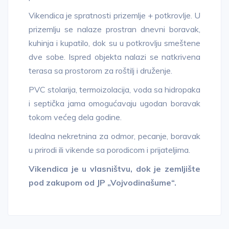
Vikendica je spratnosti prizemlje + potkrovlje. U
prizemlju se nalaze prostran dnevni boravak,
kuhinja i kupatilo, dok su u potkrovlju smeštene
dve sobe. Ispred objekta nalazi se natkrivena
terasa sa prostorom za roštilj i druženje.
PVC stolarija, termoizolacija, voda sa hidropaka
i septička jama omogućavaju ugodan boravak
tokom većeg dela godine.
Idealna nekretnina za odmor, pecanje, boravak
u prirodi ili vikende sa porodicom i prijateljima.
Vikendica je u vlasništvu, dok je zemljište
pod zakupom od JP „Vojvodinašume“.