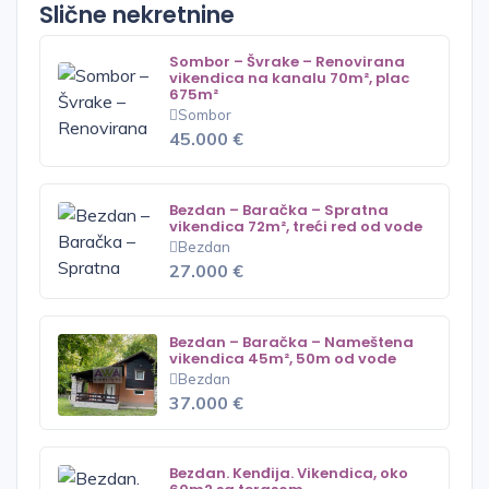
Slične nekretnine
Sombor – Švrake – Renovirana
vikendica na kanalu 70m², plac
675m²
Sombor
45.000 €
Bezdan – Baračka – Spratna
vikendica 72m², treći red od vode
Bezdan
27.000 €
Bezdan – Baračka – Nameštena
vikendica 45m², 50m od vode
Bezdan
37.000 €
Bezdan. Kenđija. Vikendica, oko