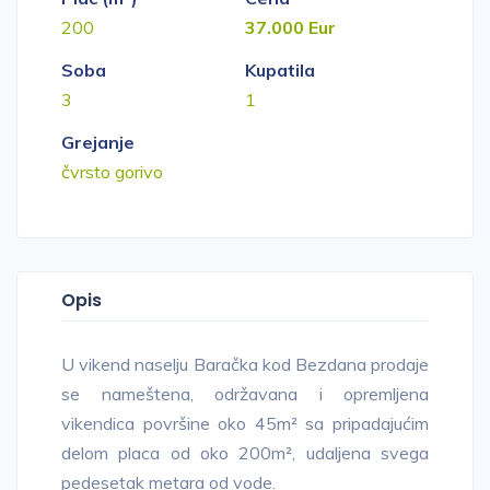
200
37.000 Eur
Soba
Kupatila
3
1
Grejanje
čvrsto gorivo
Opis
U vikend naselju Baračka kod Bezdana prodaje
se nameštena, održavana i opremljena
vikendica površine oko 45m² sa pripadajućim
delom placa od oko 200m², udaljena svega
pedesetak metara od vode.