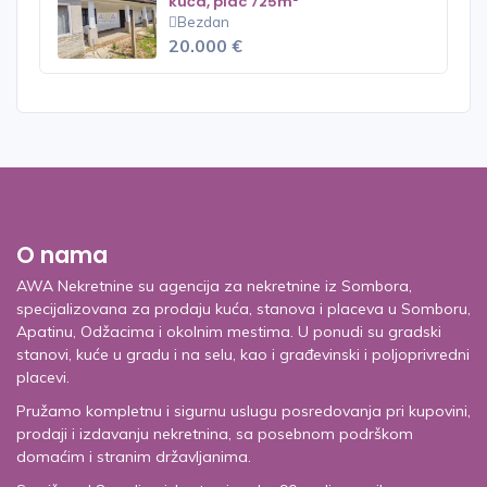
kuća, plac 725m²
Bezdan
20.000 €
O nama
AWA Nekretnine su agencija za nekretnine iz Sombora,
specijalizovana za prodaju kuća, stanova i placeva u Somboru,
Apatinu, Odžacima i okolnim mestima. U ponudi su gradski
stanovi, kuće u gradu i na selu, kao i građevinski i poljoprivredni
placevi.
Pružamo kompletnu i sigurnu uslugu posredovanja pri kupovini,
prodaji i izdavanju nekretnina, sa posebnom podrškom
domaćim i stranim državljanima.