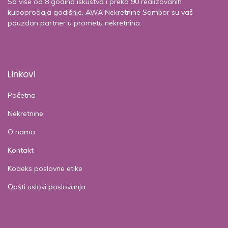
Sa više od 8 godina iskustva i preko 90 realizovanih
kupoprodaja godišnje, AWA Nekretnine Sombor su vaš
pouzdan partner u prometu nekretnina.
Linkovi
Početna
Nekretnine
O nama
Kontakt
Kodeks poslovne etike
Opšti uslovi poslovanja