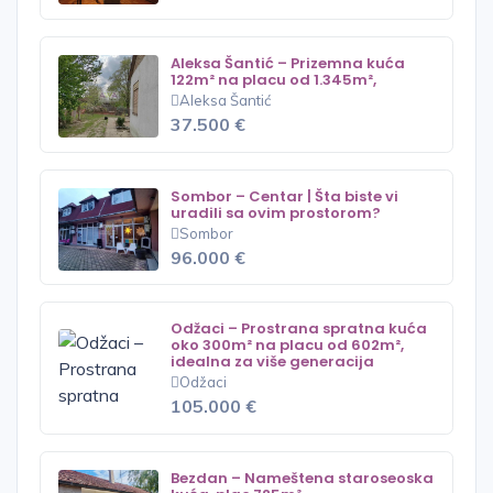
Aleksa Šantić – Prizemna kuća
122m² na placu od 1.345m²,
Aleksa Šantić
37.500 €
Sombor – Centar | Šta biste vi
uradili sa ovim prostorom?
Sombor
96.000 €
Odžaci – Prostrana spratna kuća
oko 300m² na placu od 602m²,
idealna za više generacija
Odžaci
105.000 €
Bezdan – Nameštena staroseoska