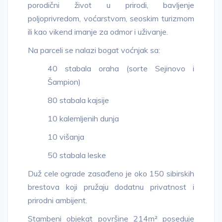
porodični život u prirodi, bavljenje
poljoprivredom, voćarstvom, seoskim turizmom
ili kao vikend imanje za odmor i uživanje.
Na parceli se nalazi bogat voćnjak sa:
40 stabala oraha (sorte Sejinovo i
Šampion)
80 stabala kajsije
10 kalemljenih dunja
10 višanja
50 stabala leske
Duž cele ograde zasađeno je oko 150 sibirskih
brestova koji pružaju dodatnu privatnost i
prirodni ambijent.
Stambeni objekat površine 214m² poseduje