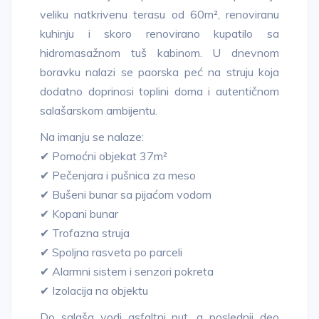
veliku natkrivenu terasu od 60m², renoviranu
kuhinju i skoro renovirano kupatilo sa
hidromasažnom tuš kabinom. U dnevnom
boravku nalazi se paorska peć na struju koja
dodatno doprinosi toplini doma i autentičnom
salašarskom ambijentu.
Na imanju se nalaze:
✔ Pomoćni objekat 37m²
✔ Pečenjara i pušnica za meso
✔ Bušeni bunar sa pijaćom vodom
✔ Kopani bunar
✔ Trofazna struja
✔ Spoljna rasveta po parceli
✔ Alarmni sistem i senzori pokreta
✔ Izolacija na objektu
Do salaša vodi asfaltni put, a poslednji deo