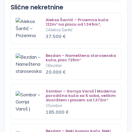
Slične nekretnine
Aleksa Šantić – Prizemna kuća
122m² na placu od 1.345m²,
Aleksa Šantić
37.500 €
Bezdan – Nameštena staroseoska
kuća, plac 725m²
Bezdan
20.000 €
Sombor – Gornja Varoš | Moderna
porodična kuća sa 5 soba, velikim
dvorištem i placem od 1.372m²
Sombor
185.000 €
Bezdan – Neki kupuju kuću. Neki