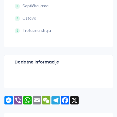
Septička jama
Ostava
Trofazna struja
Dodatne informacije
Messenger
Viber
WhatsApp
Email
WeChat
Telegram
Facebook
X