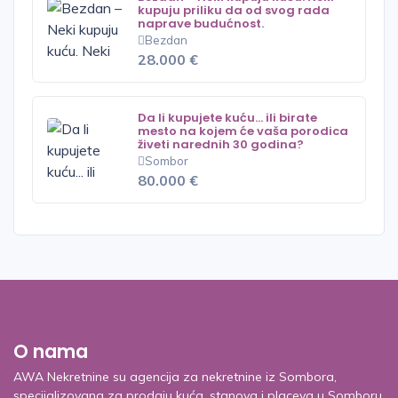
kupuju priliku da od svog rada
naprave budućnost.
Bezdan
28.000 €
Da li kupujete kuću... ili birate
mesto na kojem će vaša porodica
živeti narednih 30 godina?
Sombor
80.000 €
O nama
AWA Nekretnine su agencija za nekretnine iz Sombora,
specijalizovana za prodaju kuća, stanova i placeva u Somboru,