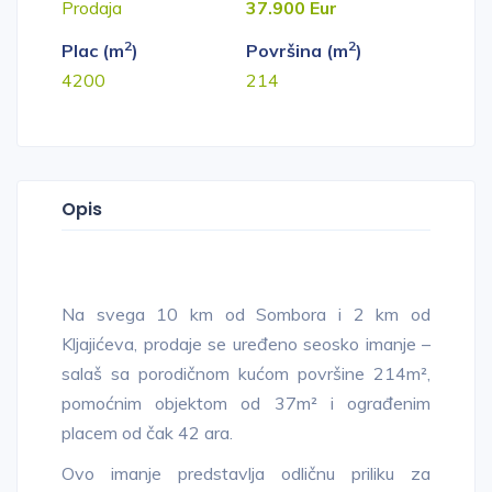
Prodaja
37.900 Eur
2
2
Plac (m
)
Površina (m
)
4200
214
Opis
Na svega 10 km od Sombora i 2 km od
Kljajićeva, prodaje se uređeno seosko imanje –
salaš sa porodičnom kućom površine 214m²,
pomoćnim objektom od 37m² i ograđenim
placem od čak 42 ara.
Ovo imanje predstavlja odličnu priliku za