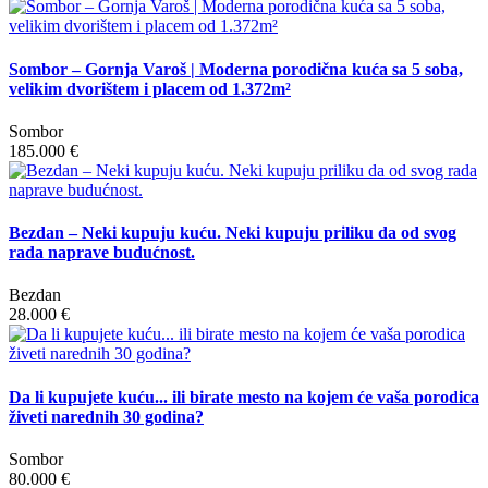
Sombor – Gornja Varoš | Moderna porodična kuća sa 5 soba,
velikim dvorištem i placem od 1.372m²
Sombor
185.000 €
Bezdan – Neki kupuju kuću. Neki kupuju priliku da od svog
rada naprave budućnost.
Bezdan
28.000 €
Da li kupujete kuću... ili birate mesto na kojem će vaša porodica
živeti narednih 30 godina?
Sombor
80.000 €