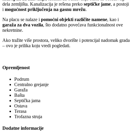
dela zemljišta. Kanalizacija je rešena preko
septičke jame
, a postoji
i
mogućnost priključenja na gasnu mrežu
.
Na placu se nalaze i
pomoćni objekti različite namene
, kao i
garaža za dva vozila
, što dodatno povećava funkcionalnost ove
nekretnine.
Ako tražite više prostora, veliko dvorište i potencijal nadomak grada
– ovo je prilika koju vredi pogledati.
Opremljenost
Podrum
Centralno grejanje
Garaža
Bašta
Septička jama
Ostava
Terasa
Trofazna struja
Dodatne informacije