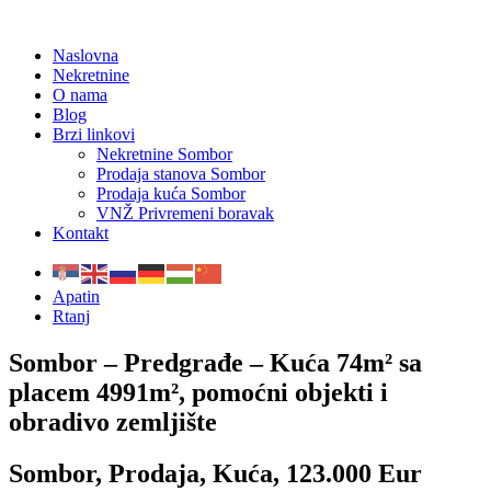
Naslovna
Nekretnine
O nama
Blog
Brzi linkovi
Nekretnine Sombor
Prodaja stanova Sombor
Prodaja kuća Sombor
VNŽ Privremeni boravak
Kontakt
Apatin
Rtanj
Sombor – Predgrađe – Kuća 74m² sa
placem 4991m², pomoćni objekti i
obradivo zemljište
Sombor, Prodaja, Kuća, 123.000 Eur