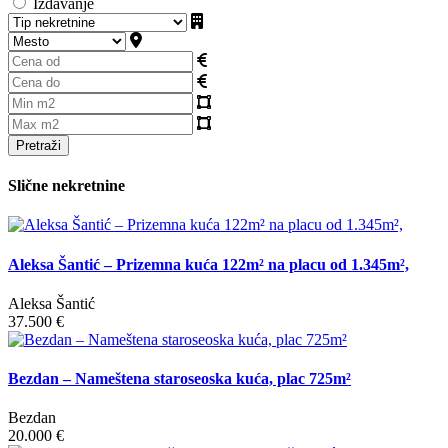
Izdavanje
Pretraži
Slične nekretnine
Aleksa Šantić – Prizemna kuća 122m² na placu od 1.345m²,
Aleksa Šantić
37.500 €
Bezdan – Nameštena staroseoska kuća, plac 725m²
Bezdan
20.000 €