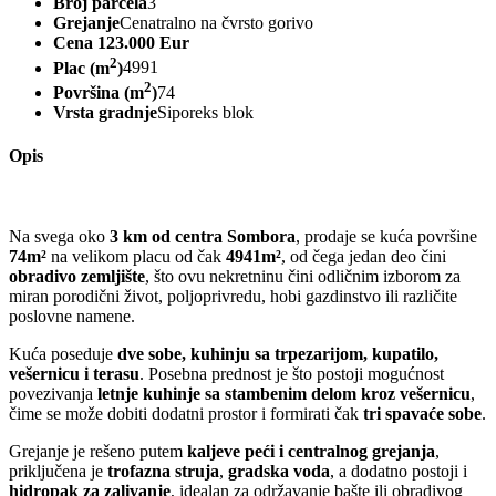
Broj parcela
3
Grejanje
Cenatralno na čvrsto gorivo
Cena
123.000 Eur
2
Plac (m
)
4991
2
Površina (m
)
74
Vrsta gradnje
Siporeks blok
Opis
Na svega oko
3 km od centra Sombora
, prodaje se kuća površine
74m²
na velikom placu od čak
4941m²
, od čega jedan deo čini
obradivo zemljište
, što ovu nekretninu čini odličnim izborom za
miran porodični život, poljoprivredu, hobi gazdinstvo ili različite
poslovne namene.
Kuća poseduje
dve sobe, kuhinju sa trpezarijom, kupatilo,
vešernicu i terasu
. Posebna prednost je što postoji mogućnost
povezivanja
letnje kuhinje sa stambenim delom kroz vešernicu
,
čime se može dobiti dodatni prostor i formirati čak
tri spavaće sobe
.
Grejanje je rešeno putem
kaljeve peći i centralnog grejanja
,
priključena je
trofazna struja
,
gradska voda
, a dodatno postoji i
hidropak za zalivanje
, idealan za održavanje bašte ili obradivog