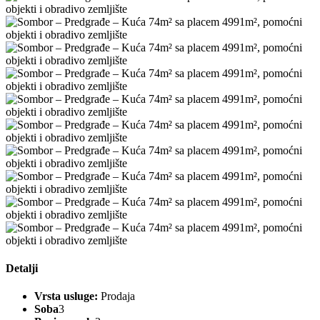
Detalji
Vrsta usluge:
Prodaja
Soba
3