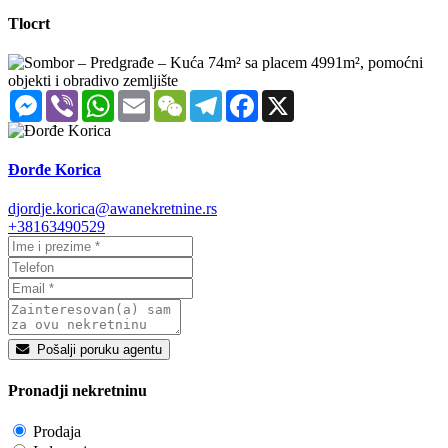
Tlocrt
Messenger
Viber
WhatsApp
Email
WeChat
Telegram
Facebook
X
Đorđe Korica
djordje.korica@awanekretnine.rs
+38163490529
Pošalji poruku agentu
Pronadji nekretninu
Prodaja