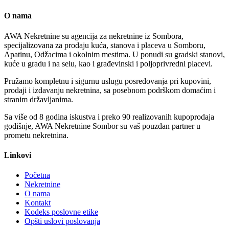
O nama
AWA Nekretnine su agencija za nekretnine iz Sombora,
specijalizovana za prodaju kuća, stanova i placeva u Somboru,
Apatinu, Odžacima i okolnim mestima. U ponudi su gradski stanovi,
kuće u gradu i na selu, kao i građevinski i poljoprivredni placevi.
Pružamo kompletnu i sigurnu uslugu posredovanja pri kupovini,
prodaji i izdavanju nekretnina, sa posebnom podrškom domaćim i
stranim državljanima.
Sa više od 8 godina iskustva i preko 90 realizovanih kupoprodaja
godišnje, AWA Nekretnine Sombor su vaš pouzdan partner u
prometu nekretnina.
Linkovi
Početna
Nekretnine
O nama
Kontakt
Kodeks poslovne etike
Opšti uslovi poslovanja