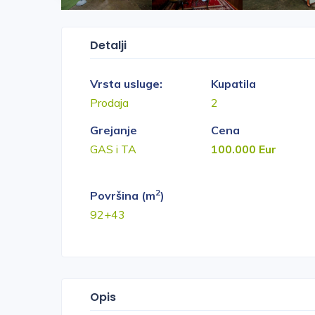
Detalji
Vrsta usluge:
Kupatila
Prodaja
2
Grejanje
Cena
GAS i TA
100.000 Eur
2
Površina (m
)
92+43
Opis