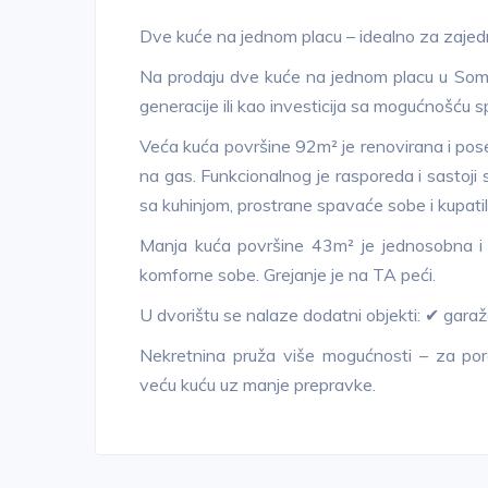
Dve kuće na jednom placu – idealno za zajedničk
Na prodaju dve kuće na jednom placu u Somb
generacije ili kao investicija sa mogućnošću sp
Veća kuća površine 92m² je renovirana i posed
na gas. Funkcionalnog je rasporeda i sastoj
sa kuhinjom, prostrane spavaće sobe i kupatil
Manja kuća površine 43m² je jednosobna i s
komforne sobe. Grejanje je na TA peći.
U dvorištu se nalaze dodatni objekti: ✔ gar
Nekretnina pruža više mogućnosti – za poro
veću kuću uz manje prepravke.