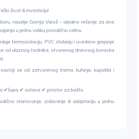
i život ili investiciju!
oru, naselje Gornja Varoš – idealno rešenje za dve
ajanja u jednu veliku porodičnu celinu.
uje termoizolaciju, PVC stolariju i uvedeno grejanje
i se od ulaznog hodnika, otvorenog dnevnog boravka
a.
astoji se od zatvorenog trema, kuhinje, kupatila i
aža ✔šupa ✔ ostava ✔ prostor za baštu
dično stanovanje, izdavanje ili adaptaciju u jednu