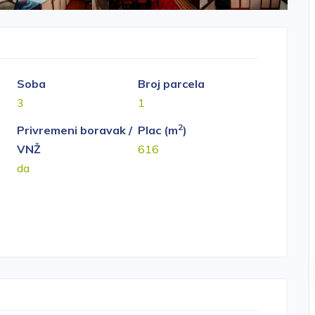
Soba
Broj parcela
3
1
2
Privremeni boravak /
Plac (m
)
VNŽ
616
da