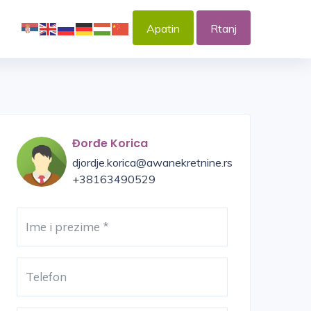
Apatin
Rtanj
Đorđe Korica
djordje.korica@awanekretnine.rs
+38163490529