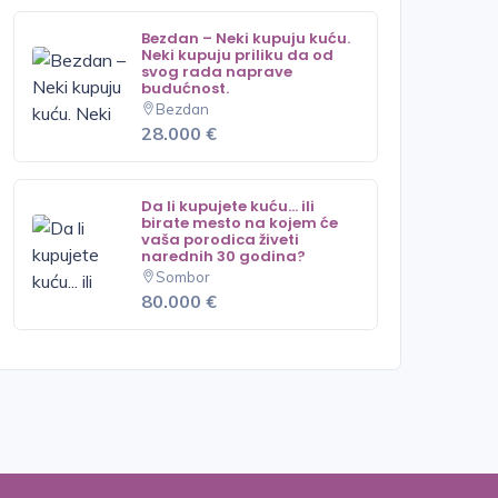
Bezdan – Neki kupuju kuću.
Neki kupuju priliku da od
svog rada naprave
budućnost.
Bezdan
28.000 €
Da li kupujete kuću... ili
birate mesto na kojem će
vaša porodica živeti
narednih 30 godina?
Sombor
80.000 €