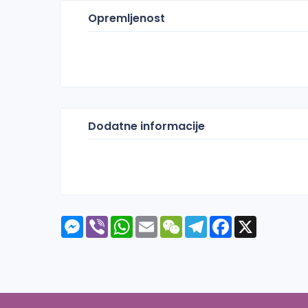
Opremljenost
Dodatne informacije
Messenger
Viber
WhatsApp
Email
WeChat
Telegram
Facebook
X