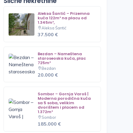
Slične nekretnine
Aleksa Šantić – Prizemna
kuća 122m² na placu od
1.345m²,
Aleksa Šantić
37.500 €
Bezdan – Nameštena
staroseoska kuća, plac
725m²
Bezdan
20.000 €
Sombor – Gornja Varoš |
Moderna porodična kuća
sa 5 soba, velikim
dvorištem i placem od
1.372m²
Sombor
185.000 €