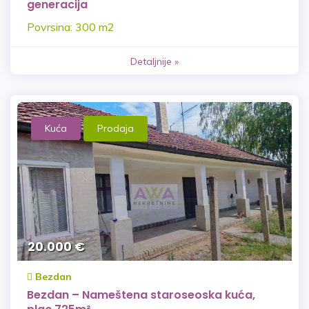
generacija
Povrsina: 300 m2
Detaljnije »
Kuća
Prodaja
20.000 €
Bezdan
Bezdan – Nameštena staroseoska kuća,