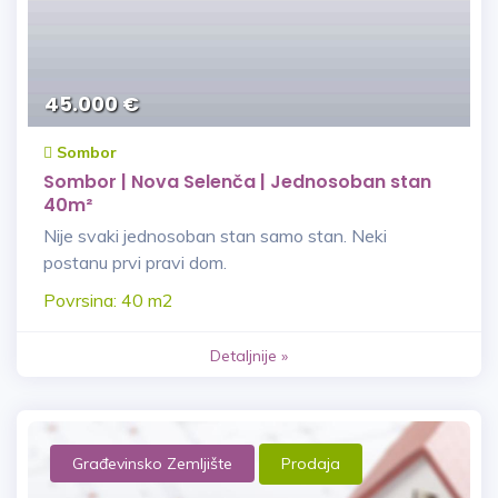
45.000 €
Sombor
Sombor | Nova Selenča | Jednosoban stan
40m²
Nije svaki jednosoban stan samo stan. Neki
postanu prvi pravi dom.
Povrsina: 40 m2
Detaljnije »
Građevinsko Zemljište
Prodaja