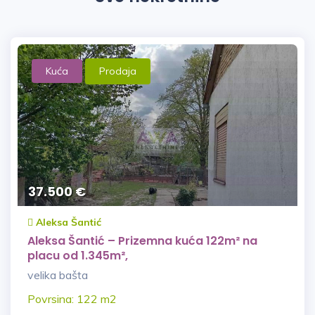
Kuća
Prodaja
37.500 €
Aleksa Šantić
Aleksa Šantić – Prizemna kuća 122m² na
placu od 1.345m²,
velika bašta
Povrsina: 122 m2