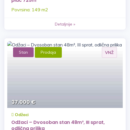
plac 725m²
Povrsina: 149 m2
Detaljnije »
Stan
Prodaja
VNŽ
37.000 €
Odžaci
Odžaci – Dvosoban stan 48m², III sprat,
odlična prilika