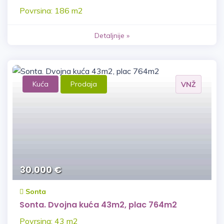
Povrsina: 186 m2
Detaljnije »
Kuća
Prodaja
VNŽ
30.000 €
Sonta
Sonta. Dvojna kuća 43m2, plac 764m2
Povrsina: 43 m2