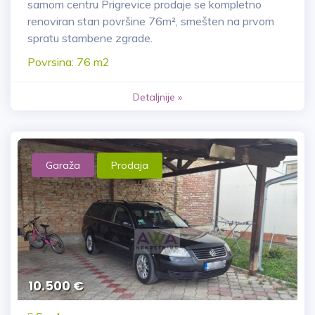
samom centru Prigrevice prodaje se kompletno
renoviran stan površine 76m², smešten na prvom
spratu stambene zgrade.
Povrsina: 76 m2
Detaljnije »
Garaža
Prodaja
10.500 €