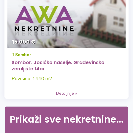
15.000 €
Sombor
Sombor. Josićko naselje. Građevinsko
zemljište 14ar
Povrsina: 1440 m2
Detaljnije »
Prikaži sve nekretnine...