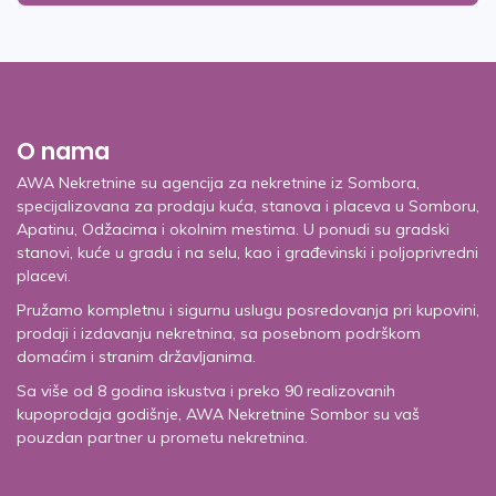
O nama
AWA Nekretnine su agencija za nekretnine iz Sombora,
specijalizovana za prodaju kuća, stanova i placeva u Somboru,
Apatinu, Odžacima i okolnim mestima. U ponudi su gradski
stanovi, kuće u gradu i na selu, kao i građevinski i poljoprivredni
placevi.
Pružamo kompletnu i sigurnu uslugu posredovanja pri kupovini,
prodaji i izdavanju nekretnina, sa posebnom podrškom
domaćim i stranim državljanima.
Sa više od 8 godina iskustva i preko 90 realizovanih
kupoprodaja godišnje, AWA Nekretnine Sombor su vaš
pouzdan partner u prometu nekretnina.