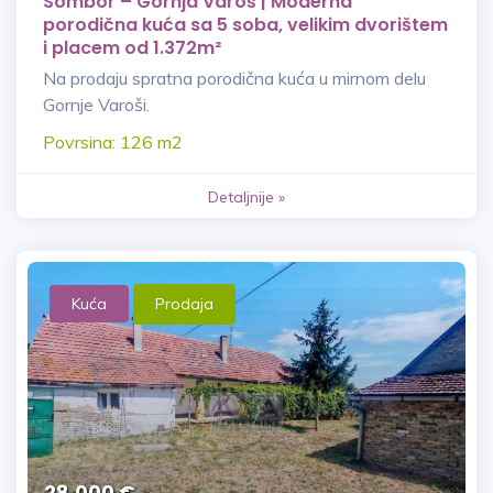
Sombor – Gornja Varoš | Moderna
porodična kuća sa 5 soba, velikim dvorištem
i placem od 1.372m²
Na prodaju spratna porodična kuća u mirnom delu
Gornje Varoši.
Povrsina: 126 m2
Detaljnije »
Kuća
Prodaja
28.000 €