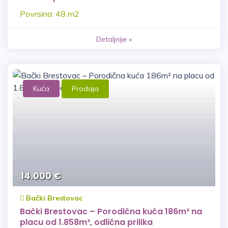
Povrsina: 48 m2
Detaljnije »
Kuća
Prodaja
14.000 €
Bački Brestovac
Bački Brestovac – Porodična kuća 186m² na
placu od 1.858m², odlična prilika