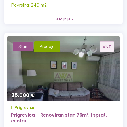
Povrsina: 249 m2
Detaljnije »
Stan
Prodaja
VNŽ
35.000 €
Prigrevica
Prigrevica – Renoviran stan 76m², I sprat,
centar