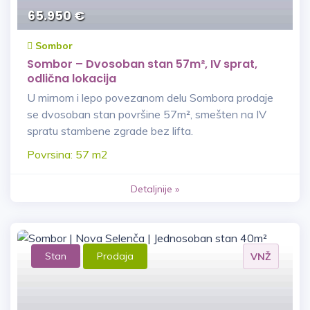
65.950 €
Sombor
Sombor – Dvosoban stan 57m², IV sprat,
odlična lokacija
U mirnom i lepo povezanom delu Sombora prodaje
se dvosoban stan površine 57m², smešten na IV
spratu stambene zgrade bez lifta.
Povrsina: 57 m2
Detaljnije »
Stan
Prodaja
VNŽ