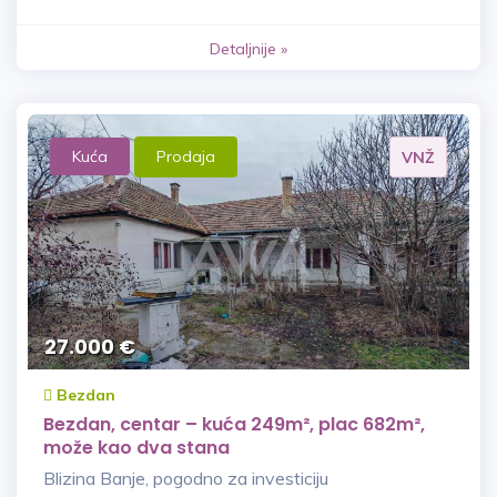
Detaljnije »
Kuća
Prodaja
VNŽ
27.000 €
Bezdan
Bezdan, centar – kuća 249m², plac 682m²,
može kao dva stana
Blizina Banje, pogodno za investiciju