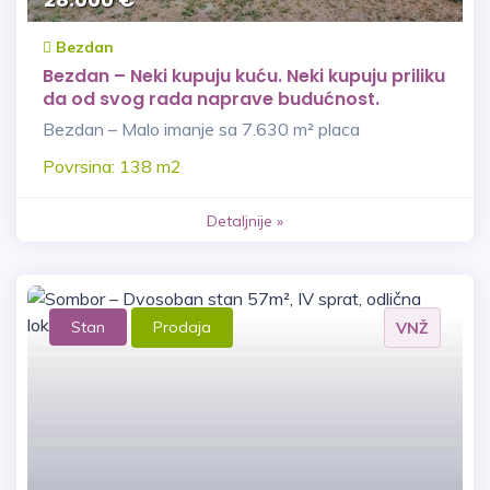
Bezdan
Bezdan – Neki kupuju kuću. Neki kupuju priliku
da od svog rada naprave budućnost.
Bezdan – Malo imanje sa 7.630 m² placa
Povrsina: 138 m2
Detaljnije »
Stan
Prodaja
VNŽ