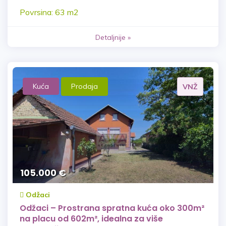
Povrsina: 63 m2
Detaljnije »
Kuća
Prodaja
VNŽ
105.000 €
Odžaci
Odžaci – Prostrana spratna kuća oko 300m²
na placu od 602m², idealna za više